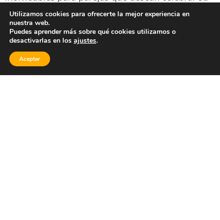
amor en
Punta Cana
. Nos encargamos de todo: la
Utilizamos cookies para ofrecerte la mejor experiencia en
ceremonia, la recepción y tu luna de miel, con
nuestra web.
Puedes aprender más sobre qué cookies utilizamos o
atención personalizada y creatividad en cada
desactivarlas en los
ajustes
.
detalle.
Aceptar
Ya sea que sueñes con una boda íntima frente al
mar o una gran celebración, te ayudamos a
hacerla realidad.
Verónica Patiño
Redactora contenido web